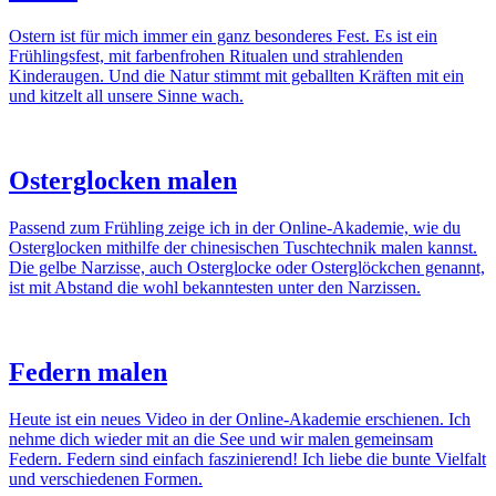
Ostern ist für mich immer ein ganz besonderes Fest. Es ist ein
Frühlingsfest, mit farbenfrohen Ritualen und strahlenden
Kinderaugen. Und die Natur stimmt mit geballten Kräften mit ein
und kitzelt all unsere Sinne wach.
Osterglocken malen
Passend zum Frühling zeige ich in der Online-Akademie, wie du
Osterglocken mithilfe der chinesischen Tuschtechnik malen kannst.
Die gelbe Narzisse, auch Osterglocke oder Osterglöckchen genannt,
ist mit Abstand die wohl bekanntesten unter den Narzissen.
Federn malen
Heute ist ein neues Video in der Online-Akademie erschienen. Ich
nehme dich wieder mit an die See und wir malen gemeinsam
Federn. Federn sind einfach faszinierend! Ich liebe die bunte Vielfalt
und verschiedenen Formen.