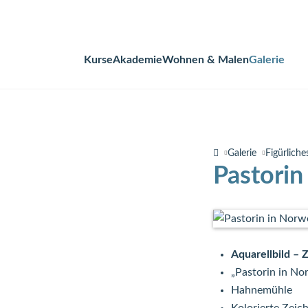
Kurse
Akademie
Wohnen & Malen
Galerie
Navigation
überspringen
Galerie
Figürliche
Pastorin
Aquarellbild – 
„Pastorin in No
Hahnemühle