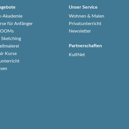
ngebote
Unser Service
e-Akademie
Wohnen & Malen
rse für Anfänger
Privatunterricht
-ZOOMs
Newsletter
 Sketching
Partnerschaften
ellmalerei
air Kurse
KultNet
unterricht
isen