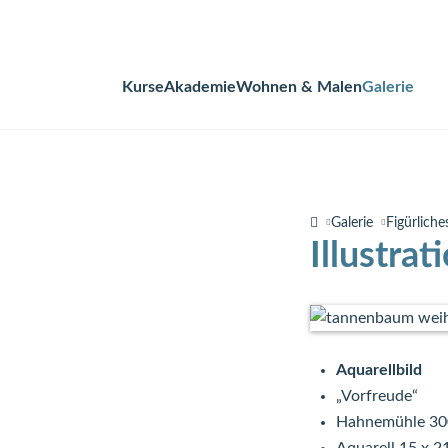
Kurse
Akademie
Wohnen & Malen
Galerie
Navigation
überspringen
Galerie
Figürliche
Illustra
Aquarellbild
„Vorfreude“
Hahnemühle 30