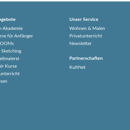
ngebote
Unser Service
e-Akademie
Wohnen & Malen
rse für Anfänger
Privatunterricht
-ZOOMs
Newsletter
 Sketching
Partnerschaften
ellmalerei
air Kurse
KultNet
unterricht
isen