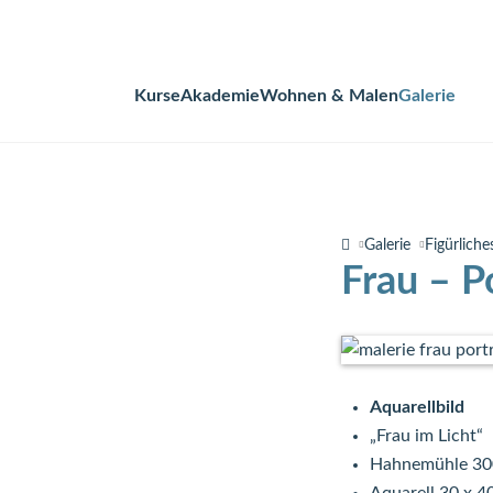
Kurse
Akademie
Wohnen & Malen
Galerie
Navigation
überspringen
Galerie
Figürliche
Frau – P
Aquarellbild
„Frau im Licht“
Hahnemühle 30