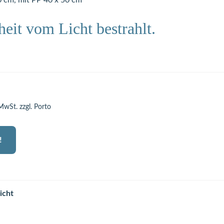
0 cm, mit PP 40 x 50 cm
eit vom Licht bestrahlt.
 MwSt. zzgl. Porto
!
icht