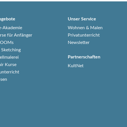
ngebote
Unser Service
e-Akademie
Wohnen & Malen
rse für Anfänger
Privatunterricht
-ZOOMs
Newsletter
 Sketching
Partnerschaften
ellmalerei
air Kurse
KultNet
unterricht
isen