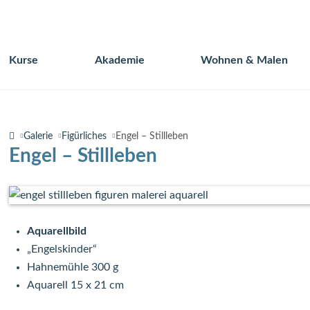
Kurse
Akademie
Wohnen & Malen
Navigation
überspringen
Galerie
Figürliches
Engel – Stillleben
Engel – Stillleben
Aquarellbild
„Engelskinder“
Hahnemühle 300 g
Aquarell 15 x 21 cm