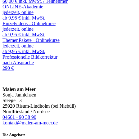
60,00 € inkl. MwSt. / Teilnehmer
ONLINE-Akademie
jederzeit, online
ab 9,95 € inkl. MwSt.
Einzelvideos - Onlinekurse
jederzeit, online
ab 9,95 € inkl. MwSt.
ThemenPakete - Onlinekurse
jederzeit, online
ab 9,95 € inkl. MwSt.
Professionelle Bildkorrektur
nach Absprache
290 €
Malen am Meer
Sonja Jannichsen
Steege 13
25920 Risum-Lindholm (bei Niebüll)
Nordfriesland / Nordsee
04661 - 90 38 90
kontakt@malen-am-meer.de
Die Angebote