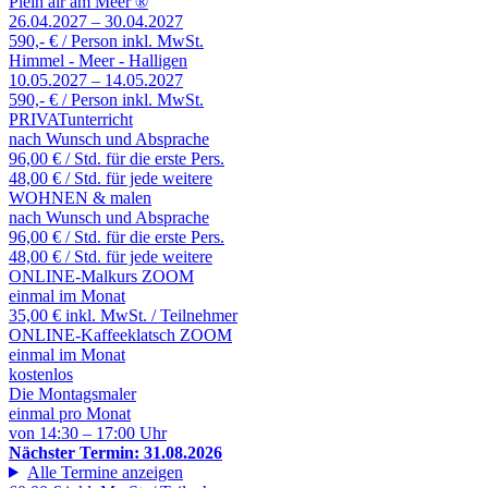
Plein air am Meer ®
26.04.2027 – 30.04.2027
590,- € / Person inkl. MwSt.
Himmel - Meer - Halligen
10.05.2027 – 14.05.2027
590,- € / Person inkl. MwSt.
PRIVATunterricht
nach Wunsch und Absprache
96,00 € / Std. für die erste Pers.
48,00 € / Std. für jede weitere
WOHNEN & malen
nach Wunsch und Absprache
96,00 € / Std. für die erste Pers.
48,00 € / Std. für jede weitere
ONLINE-Malkurs ZOOM
einmal im Monat
35,00 € inkl. MwSt. / Teilnehmer
ONLINE-Kaffeeklatsch ZOOM
einmal im Monat
kostenlos
Die Montagsmaler
einmal pro Monat
von 14:30 – 17:00 Uhr
Nächster Termin: 31.08.2026
Alle Termine anzeigen