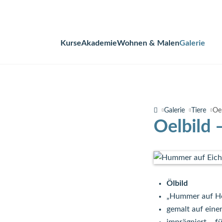
Kurse
Akademie
Wohnen & Malen
Galerie
Navigation
überspringen
Galerie
Tiere
Oe
Oelbild
Ölbild
„Hummer auf H
gemalt auf eine