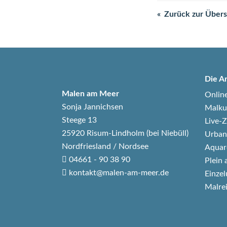
Zurück zur Übers
Die A
Malen am Meer
Onlin
Sonja Jannichsen
Malku
Steege 13
Live
25920 Risum-Lindholm (bei Niebüll)
Urban
Nordfriesland / Nordsee
Aquar
04661 - 90 38 90
Plein 
kontakt@malen-am-meer.de
Einzel
Malre