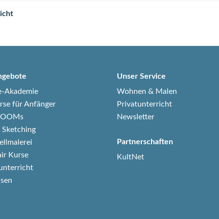
icht
ngebote
Unser Service
e-Akademie
Wohnen & Malen
rse für Anfänger
Privatunterricht
-ZOOMs
Newsletter
 Sketching
Partnerschaften
ellmalerei
air Kurse
KultNet
unterricht
isen