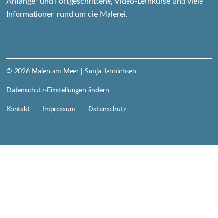
Anfänger und Fortgeschrittene, Video-Lernkurse und viele
Informationen rund um die Malerei.
© 2026
Malen am Meer
| Sonja Jannichsen
Datenschutz-Einstellungen ändern
Navigation
Kontakt
Impressum
Datenschutz
überspringen