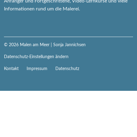
Anfänger und Fortgeschrittene, Video-Lernkurse und viele
Informationen rund um die Malerei.
© 2026
Malen am Meer
| Sonja Jannichsen
Datenschutz-Einstellungen ändern
Navigation
Kontakt
Impressum
Datenschutz
überspringen