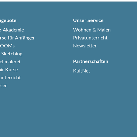
ngebote
Unser Service
e-Akademie
Wohnen & Malen
rse für Anfänger
Privatunterricht
-ZOOMs
Newsletter
 Sketching
Partnerschaften
ellmalerei
air Kurse
KultNet
unterricht
isen