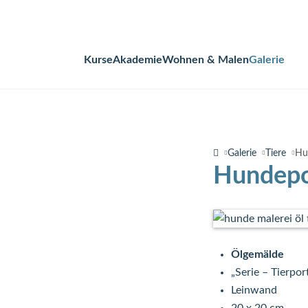
Kurse
Akademie
Wohnen & Malen
Galerie
Navigation
überspringen
Galerie
Tiere
Hu
Hundepor
Ölgemälde
„Serie – Tierpor
Leinwand