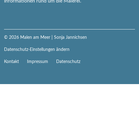
Informationen rund um die Malerei.
© 2026
Malen am Meer
| Sonja Jannichsen
Datenschutz-Einstellungen ändern
Navigation
Kontakt
Impressum
Datenschutz
überspringen