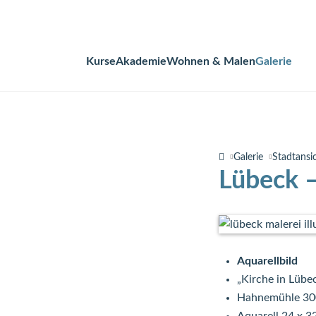
Kurse
Akademie
Wohnen & Malen
Galerie
Navigation
überspringen
Galerie
Stadtansi
Lübeck –
Aquarellbild
„Kirche in Lübe
Hahnemühle 30