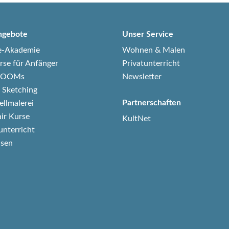
ngebote
Unser Service
e-Akademie
Wohnen & Malen
rse für Anfänger
Privatunterricht
-ZOOMs
Newsletter
 Sketching
Partnerschaften
ellmalerei
air Kurse
KultNet
unterricht
isen