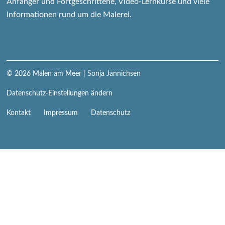
Anfänger und Fortgeschrittene, Video-Lernkurse und viele
Informationen rund um die Malerei.
© 2026
Malen am Meer
| Sonja Jannichsen
Datenschutz-Einstellungen ändern
Navigation
Kontakt
Impressum
Datenschutz
überspringen