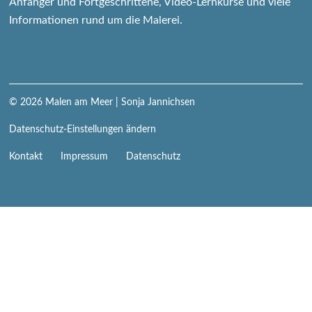
Anfänger und Fortgeschrittene, Video-Lernkurse und viele
Informationen rund um die Malerei.
© 2026
Malen am Meer
| Sonja Jannichsen
Datenschutz-Einstellungen ändern
Navigation
Kontakt
Impressum
Datenschutz
überspringen