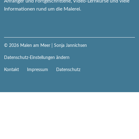
Anfänger und Fortgeschrittene, Video-Lernkurse und viele
Informationen rund um die Malerei.
© 2026
Malen am Meer
| Sonja Jannichsen
Datenschutz-Einstellungen ändern
Navigation
Kontakt
Impressum
Datenschutz
überspringen