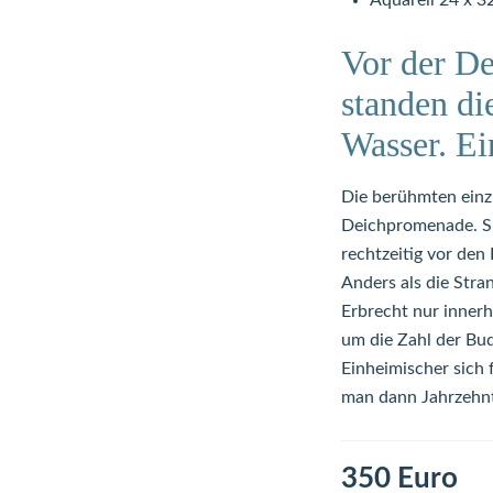
Aquarell 24 x 3
Vor der D
standen di
Wasser. Ei
Die berühmten einz
Deichpromenade. Sie
rechtzeitig vor de
Anders als die Str
Erbrecht nur innerh
um die Zahl der Bu
Einheimischer sich
man dann Jahrzehnt
350 Euro