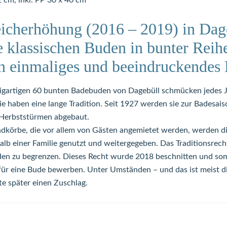
2 cm, inkl. PP 30 x 40 cm
eicherhöhung (2016 – 2019) in Dag
e klassischen Buden in bunter Rei
n einmaliges und beeindruckendes 
igartigen 60 bunten Badebuden von Dagebüll schmücken jedes J
 haben eine lange Tradition. Seit 1927 werden sie zur Badesais
n Herbststürmen abgebaut.
andkörbe, die vor allem von Gästen angemietet werden, werden d
alb einer Familie genutzt und weitergegeben. Das Traditionsrech
den zu begrenzen. Dieses Recht wurde 2018 beschnitten und som
 für eine Bude bewerben. Unter Umständen – und das ist meist 
e später einen Zuschlag.