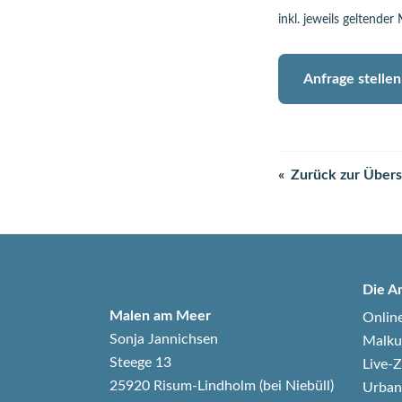
inkl. jeweils geltender
Anfrage stellen
Zurück zur Übers
Die A
Malen am Meer
Onlin
Sonja Jannichsen
Malku
Steege 13
Live
25920 Risum-Lindholm (bei Niebüll)
Urban