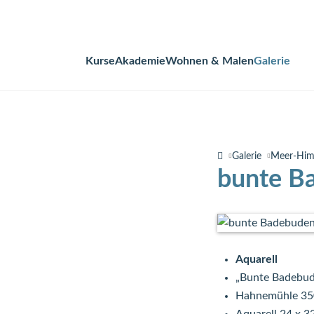
Kurse
Akademie
Wohnen & Malen
Galerie
Navigation
überspringen
Galerie
Meer-Hi
bunte B
Aquarell
„Bunte Badebud
Hahnemühle 35