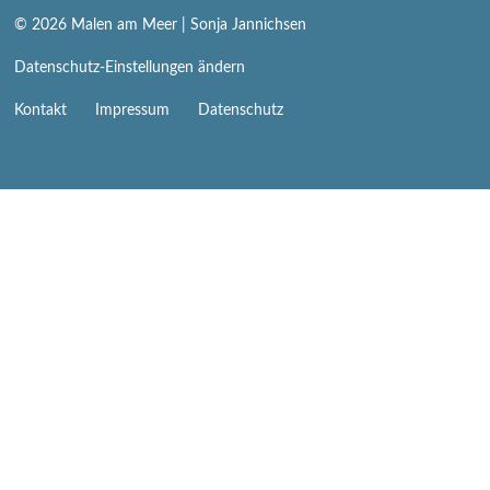
© 2026
Malen am Meer
| Sonja Jannichsen
Datenschutz-Einstellungen ändern
Navigation
Kontakt
Impressum
Datenschutz
überspringen