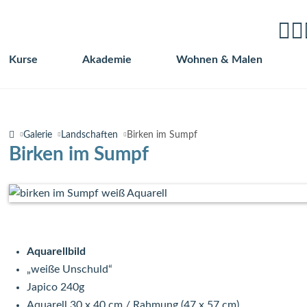
Kurse
Akademie
Wohnen & Malen
Navigation
überspringen
Galerie
Landschaften
Birken im Sumpf
Birken im Sumpf
Aquarellbild
„weiße Unschuld“
Japico 240g
Aquarell 30 x 40 cm / Rahmung (47 x 57 cm)