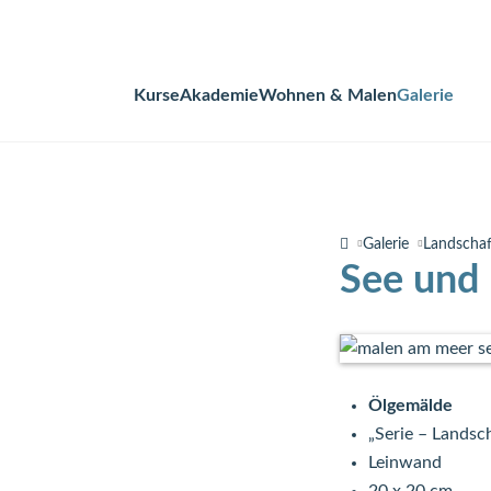
Kurse
Akademie
Wohnen & Malen
Galerie
Navigation
überspringen
Galerie
Landscha
See und
Ölgemälde
„Serie – Landsc
Leinwand