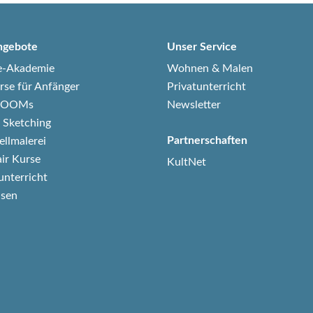
ngebote
Unser Service
e-Akademie
Wohnen & Malen
rse für Anfänger
Privatunterricht
-ZOOMs
Newsletter
 Sketching
Partnerschaften
ellmalerei
air Kurse
KultNet
unterricht
isen