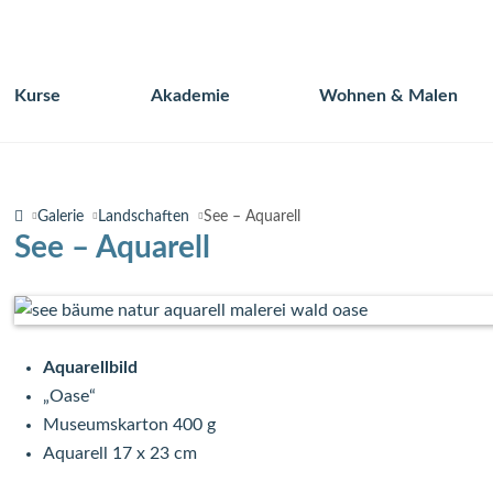
Kurse
Akademie
Wohnen & Malen
Navigation
überspringen
Galerie
Landschaften
See – Aquarell
See – Aquarell
Aquarellbild
„Oase“
Museumskarton 400 g
Aquarell 17 x 23 cm