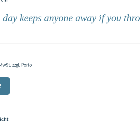
2 cm
 day keeps anyone away if you thro
 MwSt. zzgl. Porto
!
icht