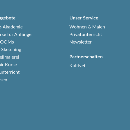
ngebote
Unser Service
e-Akademie
Wohnen & Malen
rse für Anfänger
Privatunterricht
-ZOOMs
Newsletter
 Sketching
Partnerschaften
ellmalerei
air Kurse
KultNet
unterricht
isen