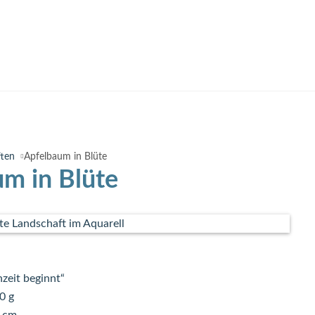
ften
Apfelbaum in Blüte
m in Blüte
nzeit beginnt“
0 g