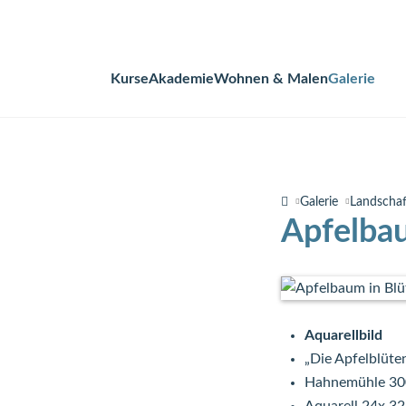
Kurse
Akademie
Wohnen & Malen
Galerie
Navigation
überspringen
Galerie
Landscha
Apfelbau
Aquarellbild
„Die Apfelblüte
Hahnemühle 30