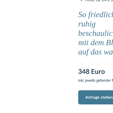
Tinte, ca. 24 x 
So friedlic
ruhig
beschauli
mit dem Bl
auf das w
348 Euro
inkl. jeweils geltender
Anfrage stellen