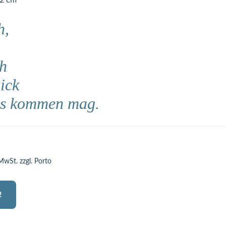
32 cm
h,
ch
ick
as kommen mag.
 MwSt. zzgl. Porto
!