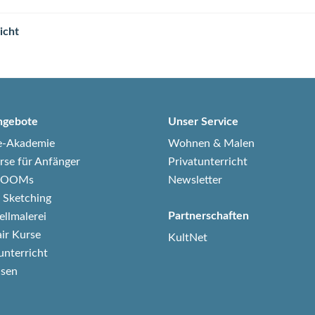
icht
ngebote
Unser Service
e-Akademie
Wohnen & Malen
rse für Anfänger
Privatunterricht
-ZOOMs
Newsletter
 Sketching
Partnerschaften
ellmalerei
air Kurse
KultNet
unterricht
isen