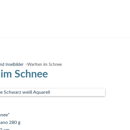
nd Inselbilder
Warften im Schnee
 im Schnee
hnee“
iano 280 g