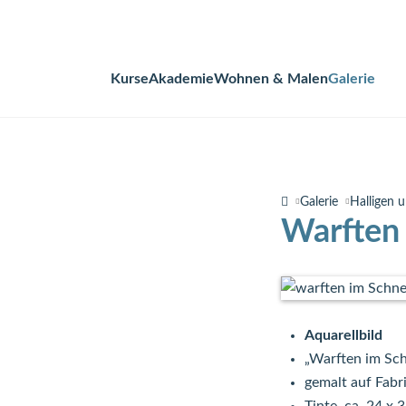
Kurse
Akademie
Wohnen & Malen
Galerie
Navigation
überspringen
Galerie
Halligen u
Warften
Aquarellbild
„Warften im Sc
gemalt auf Fabr