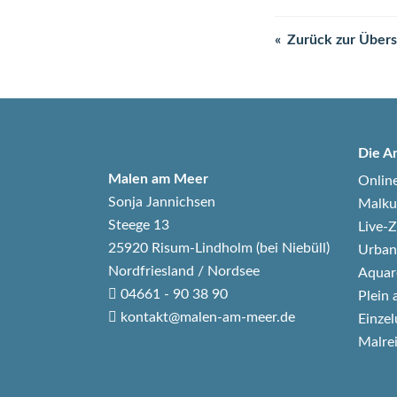
Zurück zur Übers
Die A
Malen am Meer
Onlin
Sonja Jannichsen
Malku
Steege 13
Live
25920 Risum-Lindholm (bei Niebüll)
Urban
Nordfriesland / Nordsee
Aquar
04661 - 90 38 90
Plein 
kontakt@malen-am-meer.de
Einzel
Malre