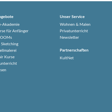
ngebote
Unser Service
e-Akademie
Wohnen & Malen
rse für Anfänger
Privatunterricht
-ZOOMs
Newsletter
 Sketching
Partnerschaften
ellmalerei
air Kurse
KultNet
unterricht
isen