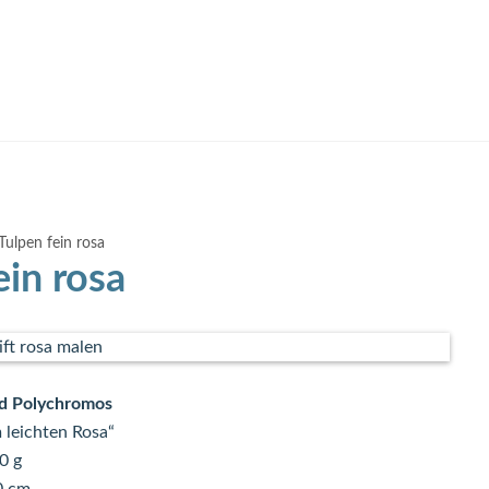
Tulpen fein rosa
ein rosa
nd Polychromos
m leichten Rosa“
0 g