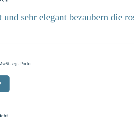
0 cm
ht und sehr elegant bezaubern die ro
 MwSt. zzgl. Porto
!
icht