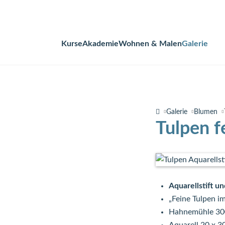
Kurse
Akademie
Wohnen & Malen
Galerie
Navigation
überspringen
Galerie
Blumen
Tulpen f
Aquarellstift u
„Feine Tulpen i
Hahnemühle 30