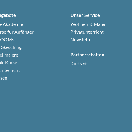
ngebote
Unser Service
e-Akademie
Wohnen & Malen
rse für Anfänger
Privatunterricht
-ZOOMs
Newsletter
 Sketching
Partnerschaften
ellmalerei
air Kurse
KultNet
unterricht
isen