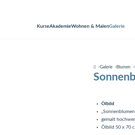
Kurse
Akademie
Wohnen & Malen
Galerie
Navigation
überspringen
Galerie
Blumen
Sonnenb
Ölbild
„Sonnenblumen
gemalt hochwer
Ölbild 50 x 70 