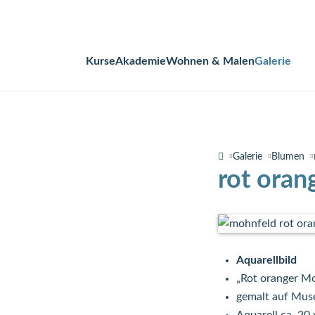
Kurse
Akademie
Wohnen & Malen
Galerie
Navigation
überspringen
Galerie
Blumen
rot ora
Aquarellbild
„Rot oranger M
gemalt auf Mus