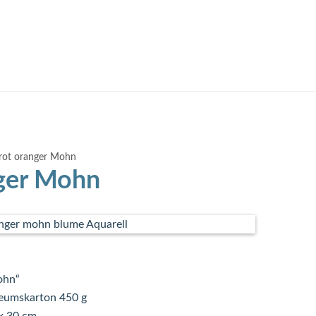
rot oranger Mohn
nger Mohn
ohn“
eumskarton 450 g