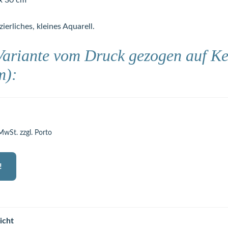
 x 30 cm
zierliches, kleines Aquarell.
Variante vom Druck gezogen auf K
m):
 MwSt. zzgl. Porto
!
icht