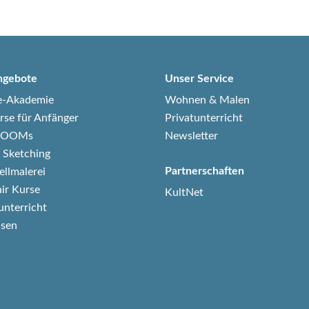
ngebote
Unser Service
e-Akademie
Wohnen & Malen
rse für Anfänger
Privatunterricht
-ZOOMs
Newsletter
 Sketching
Partnerschaften
ellmalerei
air Kurse
KultNet
unterricht
isen