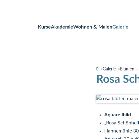
Kurse
Akademie
Wohnen & Malen
Galerie
Navigation
überspringen
Galerie
Blumen
Rosa Sch
Aquarellbild
„Rosa Schönhei
Hahnemühle 30