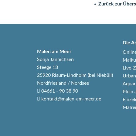
Zurück zur Übers
Die A
Malen am Meer
Onlin
Sonja Jannichsen
Malku
Steege 13
Live
25920 Risum-Lindholm (bei Niebüll)
Urban
Nordfriesland / Nordsee
Aquar
04661 - 90 38 90
Plein 
kontakt@malen-am-meer.de
Einzel
Malre