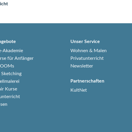
icht
ngebote
Unser Service
e-Akademie
Wohnen & Malen
rse für Anfänger
Privatunterricht
-ZOOMs
Newsletter
 Sketching
Partnerschaften
ellmalerei
air Kurse
KultNet
unterricht
isen