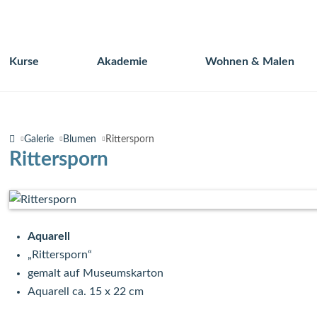
Kurse
Akademie
Wohnen & Malen
Navigation
überspringen
Galerie
Blumen
Rittersporn
Rittersporn
Aquarell
„Rittersporn“
gemalt auf Museumskarton
Aquarell ca. 15 x 22 cm