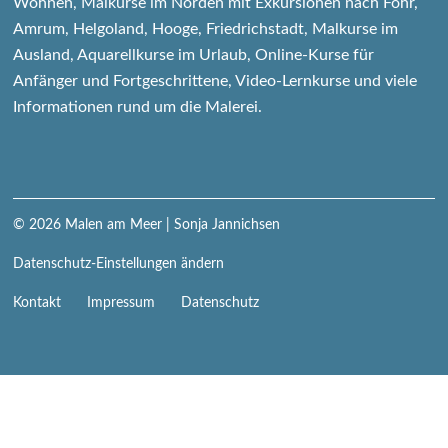
Wohnen, Malkurse im Norden mit Exkursionen nach Föhr,
Amrum, Helgoland, Hooge, Friedrichstadt, Malkurse im
Ausland, Aquarellkurse im Urlaub, Online-Kurse für
Anfänger und Fortgeschrittene, Video-Lernkurse und viele
Informationen rund um die Malerei.
© 2026
Malen am Meer
| Sonja Jannichsen
Datenschutz-Einstellungen ändern
Navigation
Kontakt
Impressum
Datenschutz
überspringen