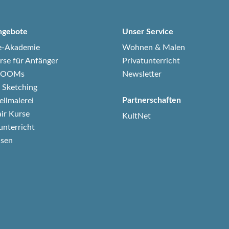
ngebote
Unser Service
e-Akademie
Wohnen & Malen
rse für Anfänger
Privatunterricht
-ZOOMs
Newsletter
 Sketching
Partnerschaften
ellmalerei
air Kurse
KultNet
unterricht
isen