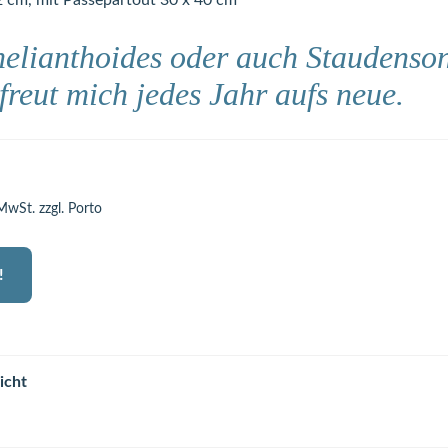
2 cm, mit Passepartout 30 x 40 cm
helianthoides oder auch Staudens
freut mich jedes Jahr aufs neue.
 MwSt. zzgl. Porto
!
icht