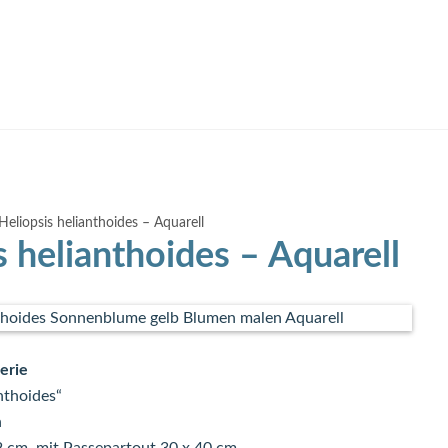
Heliopsis helianthoides – Aquarell
s helianthoides – Aquarell
Serie
nthoides“
n