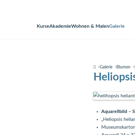
Kurse
Akademie
Wohnen & Malen
Galerie
Navigation
überspringen
Galerie
Blumen
Heliopsi
Aquarellbild – 
„Heliopsis helia
Museumskarto