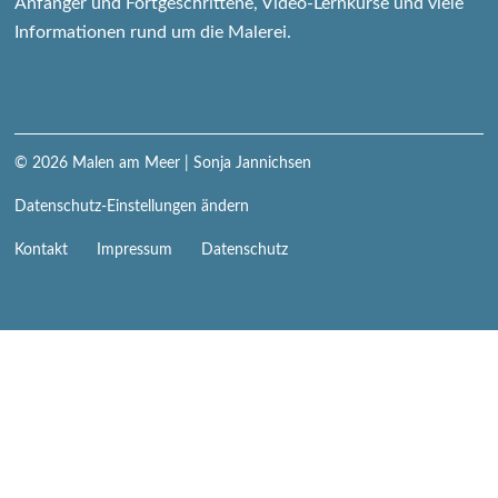
Anfänger und Fortgeschrittene, Video-Lernkurse und viele
Informationen rund um die Malerei.
© 2026
Malen am Meer
| Sonja Jannichsen
Datenschutz-Einstellungen ändern
Navigation
Kontakt
Impressum
Datenschutz
überspringen