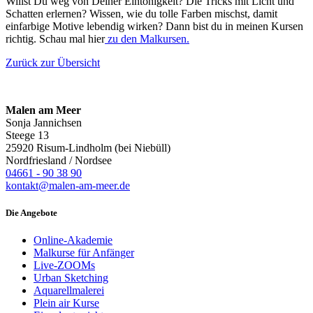
Willst Du weg von Deiner Eintönigkeit? Die Tricks mit Licht und
Schatten erlernen? Wissen, wie du tolle Farben mischst, damit
einfarbige Motive lebendig wirken? Dann bist du in meinen Kursen
richtig. Schau mal hier
zu den Malkursen.
Zurück zur Übersicht
Malen am Meer
Sonja Jannichsen
Steege 13
25920 Risum-Lindholm (bei Niebüll)
Nordfriesland / Nordsee
04661 - 90 38 90
kontakt@malen-am-meer.de
Die Angebote
Online-Akademie
Malkurse für Anfänger
Live-ZOOMs
Urban Sketching
Aquarellmalerei
Plein air Kurse