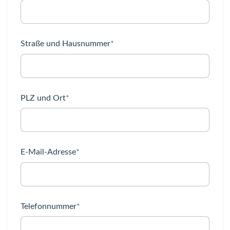
Pflichtfeld
Straße und Hausnummer
*
Pflichtfeld
PLZ und Ort
*
Pflichtfeld
E-Mail-Adresse
*
Pflichtfeld
Telefonnummer
*