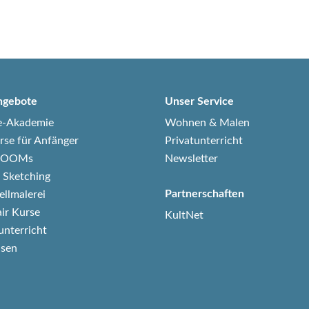
ngebote
Unser Service
e-Akademie
Wohnen & Malen
rse für Anfänger
Privatunterricht
-ZOOMs
Newsletter
 Sketching
Partnerschaften
ellmalerei
air Kurse
KultNet
unterricht
isen