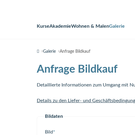
Kurse
Akademie
Wohnen & Malen
Galerie
Navigation
überspringen
Galerie
Anfrage Bildkauf
Anfrage Bildkauf
Detaillierte Informationen zum Umgang mit Nu
Details zu den Liefer- und Geschäftsbedingun
Bildaten
Pflichtfeld
Bild
*