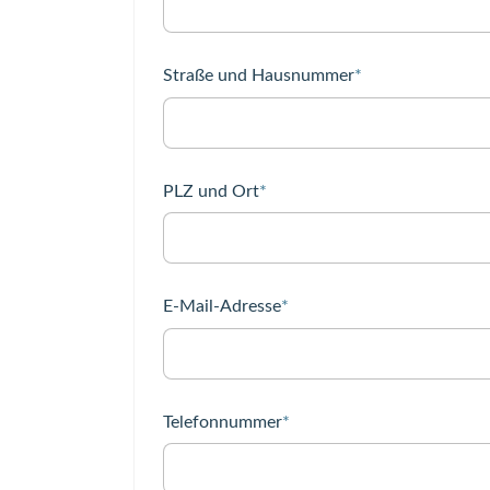
Pflichtfeld
Straße und Hausnummer
*
Pflichtfeld
PLZ und Ort
*
Pflichtfeld
E-Mail-Adresse
*
Pflichtfeld
Telefonnummer
*