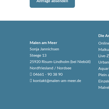
Anfrage absenden
Die A
Malen am Meer
Onlin
Sonja Jannichsen
Malku
Steege 13
Live
25920 Risum-Lindholm (bei Niebüll)
Urban
Nordfriesland / Nordsee
Aquar
04661 - 90 38 90
Plein 
kontakt@malen-am-meer.de
Einzel
Malre