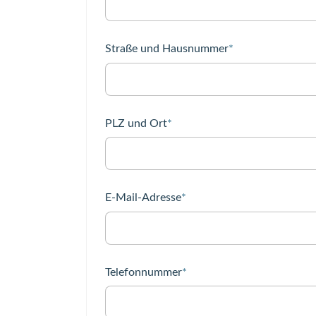
Pflichtfeld
Straße und Hausnummer
*
Pflichtfeld
PLZ und Ort
*
Pflichtfeld
E-Mail-Adresse
*
Pflichtfeld
Telefonnummer
*