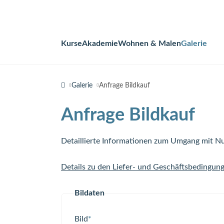
Kurse
Akademie
Wohnen & Malen
Galerie
Navigation
überspringen
Galerie
Anfrage Bildkauf
Anfrage Bildkauf
Detaillierte Informationen zum Umgang mit Nu
Details zu den Liefer- und Geschäftsbedingun
Bildaten
Pflichtfeld
Bild
*