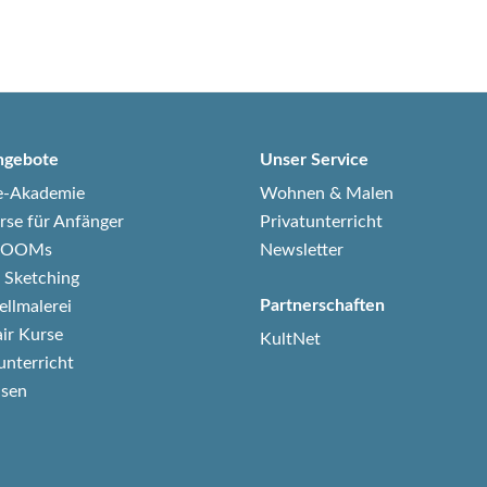
ngebote
Unser Service
e-Akademie
Wohnen & Malen
rse für Anfänger
Privatunterricht
-ZOOMs
Newsletter
 Sketching
Partnerschaften
ellmalerei
air Kurse
KultNet
unterricht
isen