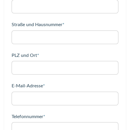
Pflichtfeld
Straße und Hausnummer
*
Pflichtfeld
PLZ und Ort
*
Pflichtfeld
E-Mail-Adresse
*
Pflichtfeld
Telefonnummer
*