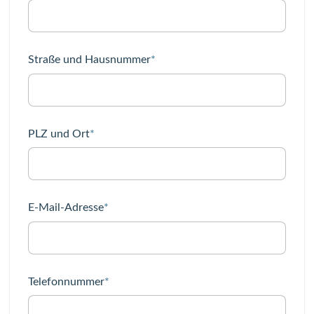
Pflichtfeld
Straße und Hausnummer
*
Pflichtfeld
PLZ und Ort
*
Pflichtfeld
E-Mail-Adresse
*
Pflichtfeld
Telefonnummer
*