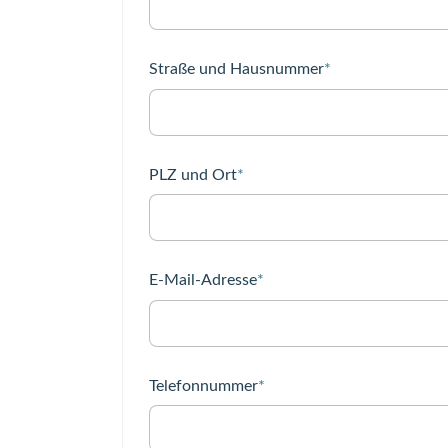
Pflichtfeld
Straße und Hausnummer
*
Pflichtfeld
PLZ und Ort
*
Pflichtfeld
E-Mail-Adresse
*
Pflichtfeld
Telefonnummer
*