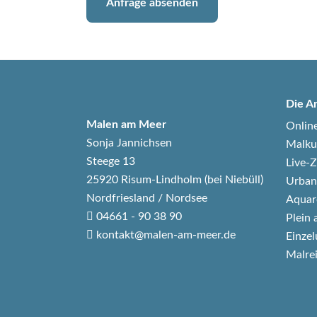
Anfrage absenden
Die A
Malen am Meer
Onlin
Sonja Jannichsen
Malku
Steege 13
Live
25920 Risum-Lindholm (bei Niebüll)
Urban
Nordfriesland / Nordsee
Aquar
04661 - 90 38 90
Plein 
kontakt@malen-am-meer.de
Einzel
Malre