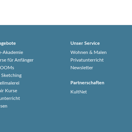
ngebote
Unser Service
e-Akademie
Wohnen & Malen
rse für Anfänger
Privatunterricht
-ZOOMs
Newsletter
 Sketching
Partnerschaften
ellmalerei
air Kurse
KultNet
unterricht
isen