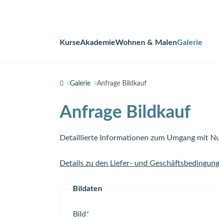
Kurse
Akademie
Wohnen & Malen
Galerie
Navigation
überspringen
Galerie
Anfrage Bildkauf
Anfrage Bildkauf
Detaillierte Informationen zum Umgang mit Nu
Details zu den Liefer- und Geschäftsbedingun
Bildaten
Pflichtfeld
Bild
*