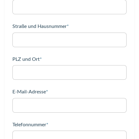
Pflichtfeld
Straße und Hausnummer
*
Pflichtfeld
PLZ und Ort
*
Pflichtfeld
E-Mail-Adresse
*
Pflichtfeld
Telefonnummer
*